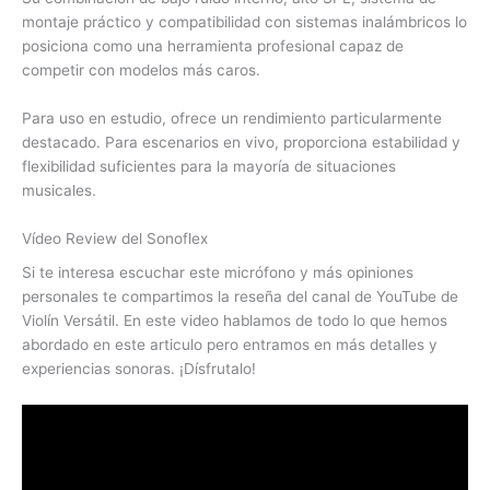
montaje práctico y compatibilidad con sistemas inalámbricos lo
posiciona como una herramienta profesional capaz de
competir con modelos más caros.
Para uso en estudio, ofrece un rendimiento particularmente
destacado. Para escenarios en vivo, proporciona estabilidad y
flexibilidad suficientes para la mayoría de situaciones
musicales.
Vídeo Review del Sonoflex
Si te interesa escuchar este micrófono y más opiniones
personales te compartimos la reseña del canal de YouTube de
Violín Versátil. En este video hablamos de todo lo que hemos
abordado en este articulo pero entramos en más detalles y
experiencias sonoras. ¡Dísfrutalo!